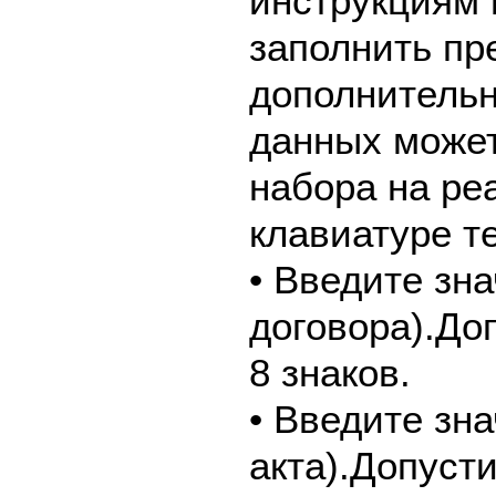
инструкциям 
заполнить пр
дополнительн
данных может
набора на ре
клавиатуре т
• Введите зн
договора).До
8 знаков.
• Введите зн
акта).Допуст