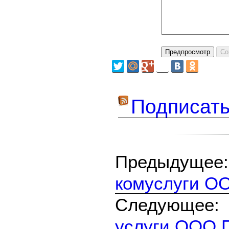
Подписать
Предыдуще
комуслуги ОО
Следующе
услуги ООО 