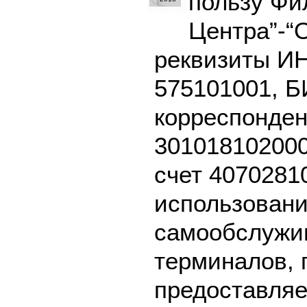
пользу Ф
Центра”-“
реквизиты И
575101001, Б
корреспонден
301018102000
счет 4070281
использовани
самообслужив
терминалов, 
предоставляе