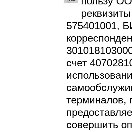
пользу ОО
реквизиты
575401001, Б
корреспонден
301018103000
счет 4070281
использовани
самообслужив
терминалов, 
предоставляе
совершить оп