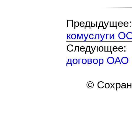
Предыдуще
комуслуги ОО
Следующе
договор ОАО
© Сохра