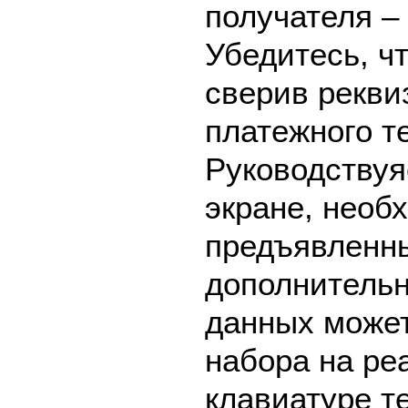
получателя 
Убедитесь, ч
сверив рекви
платежного т
Руководствуя
экране, необ
предъявленны
дополнительн
данных может
набора на ре
клавиатуре т