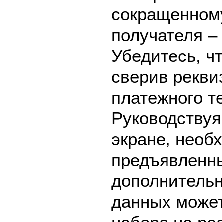
сокращенном
получателя 
Убедитесь, ч
сверив рекви
платежного т
Руководствуя
экране, необ
предъявленны
дополнительн
данных может