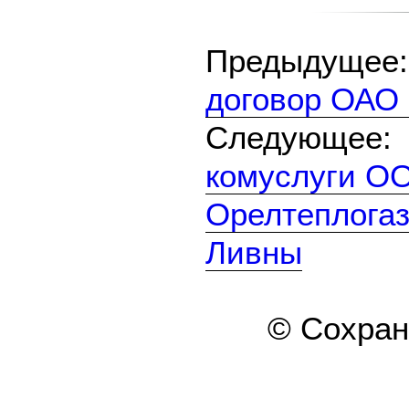
Предыдуще
договор ОАО
Следующе
комуслуги О
Орелтеплогаз
Ливны
© Сохра