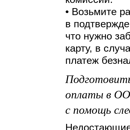
• Возьмите р
в подтвержде
что нужно за
карту, в слу
платеж безна
Подготовить
оплаты в О
с помощь сл
Недостающие