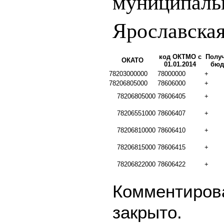
муниципаль
Ярославская
код ОКТМО с
Полу
ОКАТО
01.01.2014
бюд
78203000000
78000000
+
78206805000
78606000
+
78206805000
78606405
+
78206551000
78606407
+
78206810000
78606410
+
78206815000
78606415
+
78206822000
78606422
+
Комментирова
закрыто.