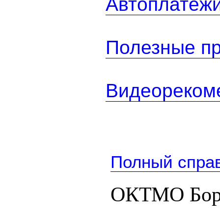
Автоплатеж
Полезные п
Видеореком
Полный спра
ОКТМО Бор