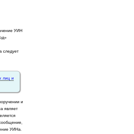
начение УИН
Код»
а следует
х лиц и
поручении и
са являет
деляется
 сообщение,
чение УИНа.