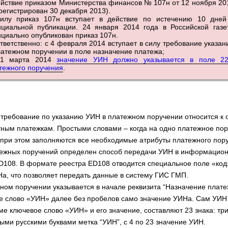
ействие приказом Министерства финансов № 107н от 12 ноября 20
арегистрирован 30 декабря 2013).
илу приказ 107н вступает в действие по истечению 10 дней
циальной публикации. 24 января 2014 года в Российской газе
циально опубликован приказ 107н.
тветственно: с 4 февраля 2014 вступает в силу требование указа
латежном поручении в поле назначение платежа;
31 марта 2014
значение УИН должно указывается в поле 22
тежного поручения
.
 требование по указанию УИН в платежном поручении относится к 
ым платежкам. Простыми словами – когда на одно платежное пор
 при этом заполняются все необходимые атрибуты платежного пор
тежных поручений определен способ передачи УИН в информацио
108. В формате реестра ED108 отводится специальное поле «код
а, что позволяет передать данные в систему ГИС ГМП.
ном поручении указывается в начале реквизита “Назначение плате
е слово «УИН» далее без пробелов само значение УИНа. Сам УИН 
мме ключевое слово «УИН» и его значение, составляют 23 знака: тр
ными русскими буквами метка “УИН”, с 4 по 23 значение УИН.