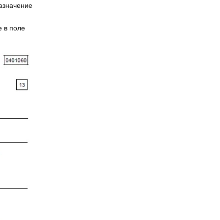
азначение
е в поле