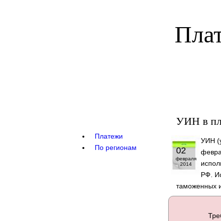
Плат
УИН в пл
Платежи
УИН (
По регионам
02
февра
февраля
испол
2014
РФ. И
таможенных и
Тре