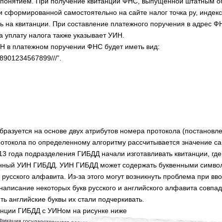
понятием. При получение квитанции ФНС, выпущенной штатным о
и сформированной самостоятельно на сайте налог точка ру, индек
ь на квитанции. При составление платежного поручения в адрес Ф
а уплату налога также указывает УИН.
 в платежном поручении ФНС будет иметь вид:
901234567899///”.
разуется на основе двух атрибутов номера протокола (постановле
отокола по определенному алгоритму рассчитывается значение с
13 года подразделения ГИБДД начали изготавливать квитанции, гд
анный УИН ГИБДД. УИН ГИБДД может содержать буквенными симво
 русского алфавита. Из-за этого могут возникнуть проблема при вв
. написание некоторых букв русского и английского алфавита совпад
ть английские буквы их стали подчеркивать.
нции ГИБДД с УИНом на рисунке ниже