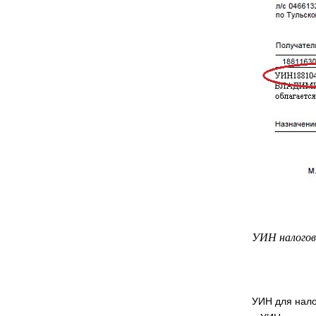
УИН налогов
УИН для нало