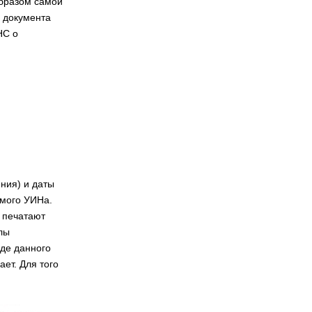
бразом самой
с документа
НС о
ния) и даты
амого УИНа.
е печатают
лы
оде данного
ает. Для того