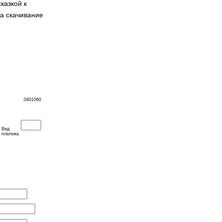
казкой к
на скачивание
0401060
Вид
платежа