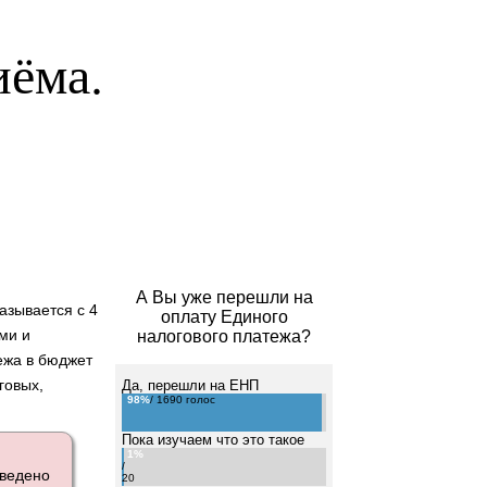
иёма.
А Вы уже перешли на
азывается с 4
оплату Единого
ми и
налогового платежа?
ежа в бюджет
говых,
Да, перешли на ЕНП
98%
/ 1690 голос
Пока изучаем что это такое
1%
/
введено
20