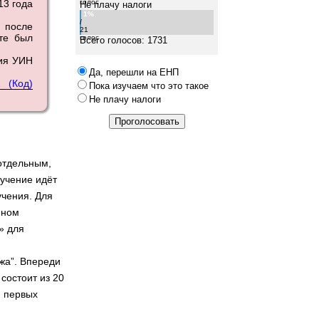
13 года
голос
Не плачу налоги
1%
/
 после
21
те был
голос
Всего голосов: 1731
ния УИН
Да, перешли на ЕНП
 (Код)
Пока изучаем что это такое
Не плачу налоги
отдельным,
учение идёт
учения. Для
нном
» для
жа”. Впереди
состоит из 20
и первых