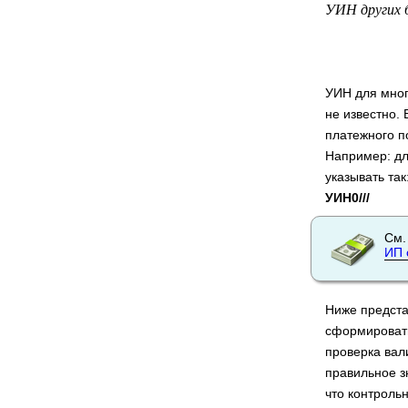
УИН других
УИН для мног
не известно.
платежного п
Например: дл
указывать так
УИН0///
См.
ИП 
Ниже предста
сформировать
проверка вал
правильное з
что контроль