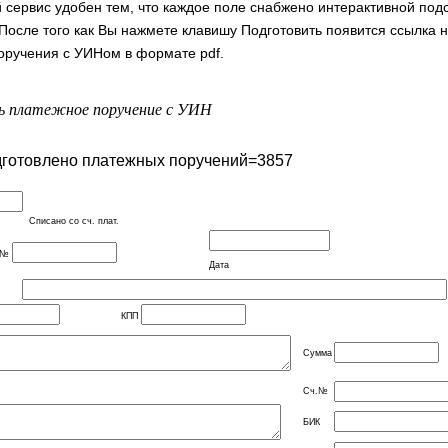
 сервис удобен тем, что каждое поле снабжено интерактивной подс
После того как Вы нажмете клавишу Подготовить появится ссылка 
оручения с УИНом в формате pdf.
 платежное поручение с УИН
дготовлено платежных поручений=3857
Списано со сч. плат.
е №
Дата
КПП
Сумма
Сч.№
БИК