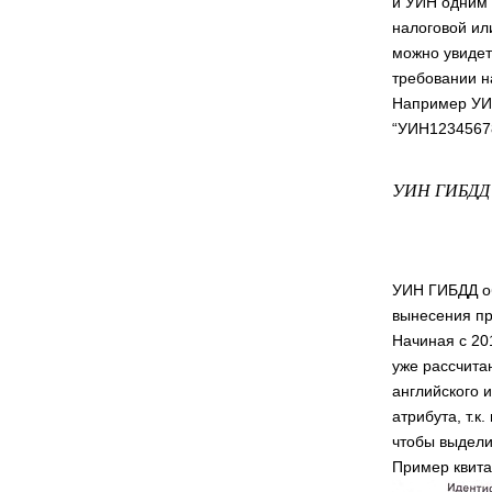
и УИН одним 
налоговой ил
можно увидет
требовании н
Например УИН
“УИН12345678
УИН ГИБДД
УИН ГИБДД об
вынесения пр
Начиная с 20
уже рассчит
английского и
атрибута, т.к
чтобы выдели
Пример квита