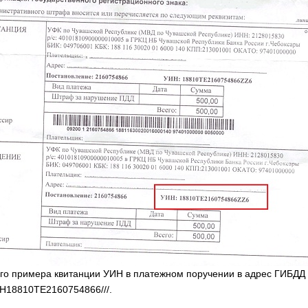
ого примера квитанции УИН в платежном поручении в адрес ГИБДД 
ИН18810ТЕ2160754866///.