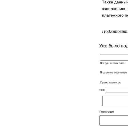
Также данный
заполнению. 
платежного п
Подготовить
Уже было по
Поступ. в банк плат.
Платежное поручени
Сумма прописью
ИНН
Плательщик