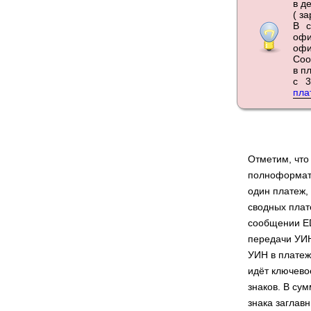
в д
( з
В с
офи
офи
Соо
в п
с 
пла
Отметим, что
полноформатн
один платеж,
сводных пла
сообщении ED
передачи УИН
УИН в платеж
идёт ключево
знаков. В су
знака заглав