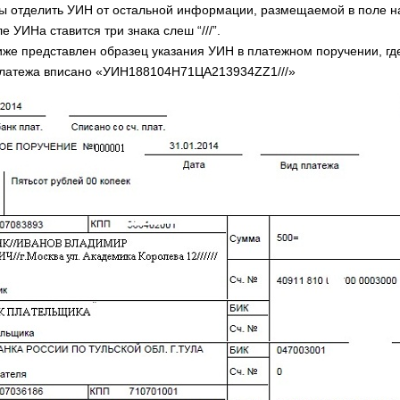
бы отделить УИН от остальной информации, размещаемой в поле н
е УИНа ставится три знака слеш “///”.
иже представлен образец указания УИН в платежном поручении, гд
платежа вписано «УИН188104Н71ЦА213934ZZ1///»