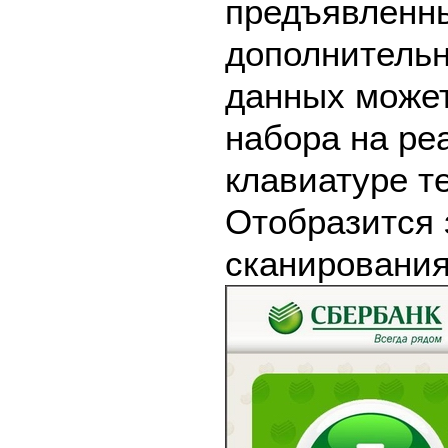
предъявленны
дополнительн
данных может
набора на ре
клавиатуре т
Отобразится 
сканирования