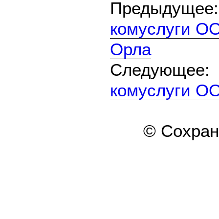
Предыдуще
комуслуги ОО
Орла
Следующе
комуслуги 
© Сохра