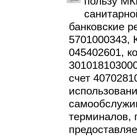
пользу МК
санитарной
банковские р
5701000343, 
045402601, к
301018103000
счет 4070281
использовани
самообслужив
терминалов, 
предоставляе