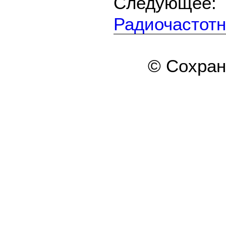
Следующе
Радиочастотн
© Сохра