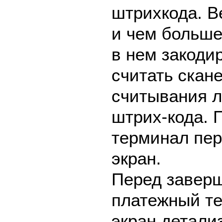
штрихкода. В
и чем больш
в нем закоди
считать скан
считывания л
штрих-кода. 
терминал пе
экран.
Перед завер
платежный те
экран детали