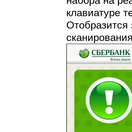
набора на ре
клавиатуре т
Отобразится 
сканирования