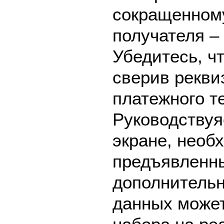
сокращенном
получателя 
Убедитесь, ч
сверив рекви
платежного т
Руководствуя
экране, необ
предъявленны
дополнительн
данных может