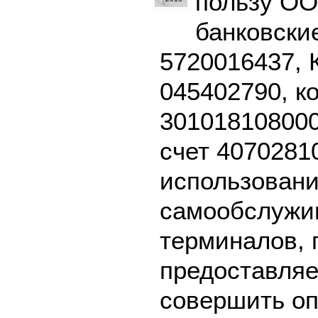
пользу О
банковски
5720016437, 
045402790, к
301018108000
счет 4070281
использовани
самообслужив
терминалов, 
предоставляе
совершить оп