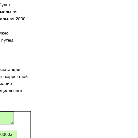
будет
имальная
мальная 2000
ужно
 путем.
 квитанции
ля корректной
мание:
фициального