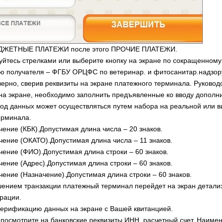
ЮДЖЕТНЫЕ ПЛАТЕЖИ после этого ПРОЧИЕ ПЛАТЕЖИ.
уйтесь стрелками или выберите кнопку на экране по сокращенному
 получателя – ФГБУ ОРЦФС по ветеринар. и фитосанитар.надзору
верно, сверив реквизиты на экране платежного терминала. Руковод
на экране, необходимо заполнить предъявленные ко вводу дополн
вод данных может осуществляться путем набора на реальной или 
ерминала.
чение (КБК).Допустимая длина числа – 20 знаков.
ачение (ОКАТО).Допустимая длина числа – 11 знаков.
ачение (ФИО).Допустимая длина строки – 60 знаков.
чение (Адрес).Допустимая длина строки – 60 знаков.
ачение (Назначение).Допустимая длина строки – 60 знаков.
ением транзакции платежный терминал перейдет на экран детали
рации.
верификацию данных на экране с Вашей квитанцией.
посмотрите на банковские реквизиты ИНН, расчетный счет, Наиме