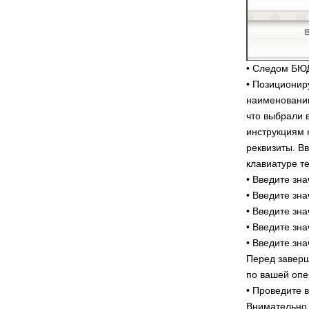
• Следом Б
• Позиционир
наименованию
что выбрали 
инструкциям 
реквизиты. В
клавиатуре т
• Введите зна
• Введите зн
• Введите зн
• Введите зна
• Введите зн
Перед заверш
по вашей опе
• Проведите 
Внимательно 