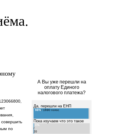
иёма.
рному
А Вы уже перешли на
оплату Единого
налогового платежа?
123066800,
Да, перешли на ЕНП
чет
98%
/ 1690 голос
ивания,
Пока изучаем что это такое
ь совершить
1%
тным по
/
20