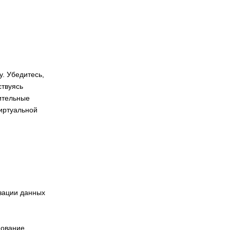
. Убедитесь,
ствуясь
ительные
виртуальной
зации данных
нование