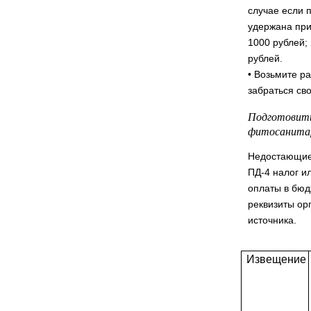
случае если п
удержана при
1000 рублей;
рублей.
• Возьмите р
забраться св
Подготовить
фитосанитар
Недостающие 
ПД-4 налог ил
оплаты в бюд
реквизиты ор
источника.
Извещение