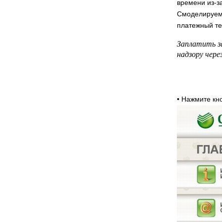
времени из-з
Смоделируем 
платежный те
Заплатить з
надзору чер
• Нажмите к