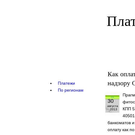
Плат
Как опла
надзору 
Платежи
По регионам
Прагм
30
фитос
августа
КПП 5
2013
40501
банкоматов и
оплату как по