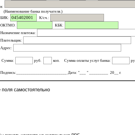
в:
(Наименование банка получателя.)
БИК:
К/сч.:
ОКТМО:
КБК:
Назначение платежа:
Плательщик:
Адрес:
Сумма:
руб.
коп.
Сумма оплаты услуг банка:
ру
Подпись:________________________ Дата: "___ " _________ 20__ г.
е поля самостоятельно
обы скачать нажмите на кнопку выше PDF.