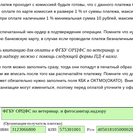
латеж проходит с комиссией будьте готовы, что с данного платежа 
 оплате по карте комиссия в размере 1 % от суммы платежа, макс
 при оплате наличными 1 % минимальная сумма 10 рублей, макси
аспечатанный чек-ордер в подтверждение операции. Помните что н
ою банковскую карту, в случае если проводили платеж безналичным
 квитанцию для оплаты в ФГБУ ОРЦФС по ветеринар. и
.надзору можно с помощь следующей формы ПД-4 налог.
поля можно заполнить сразу, тогда они попадут в печатный образ
и же вписать после того как распечатайте платежку. Помните что д
жет обязательно нужно заполнить поля КБК и ОКТМО(ОКАТО). Вни
ганизации могут измениться, поэтому перед оплатой уточните у о
(Организация-получатель платежа)
ИНН:
КПП:
P/сч: