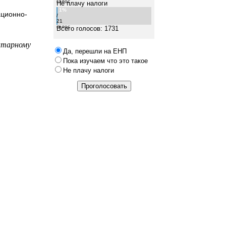
голос
Не плачу налоги
1%
ационно-
/
21
голос
Всего голосов: 1731
итарному
Да, перешли на ЕНП
Пока изучаем что это такое
Не плачу налоги