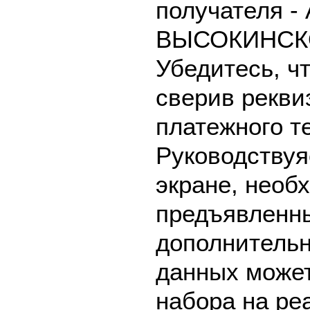
получателя -
ВЫСОКИНСКО
Убедитесь, ч
сверив рекви
платежного т
Руководствуя
экране, необ
предъявленны
дополнительн
данных может
набора на ре