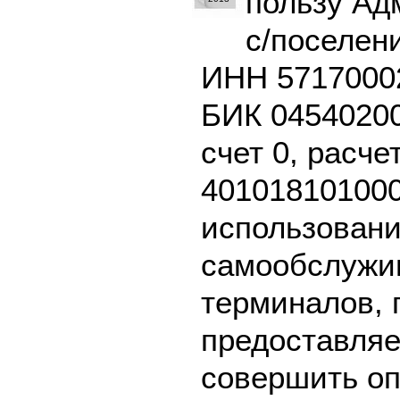
пользу А
с/поселен
ИНН 57170002
БИК 04540200
счет 0, расче
401018101000
использовани
самообслужив
терминалов, 
предоставляе
совершить оп