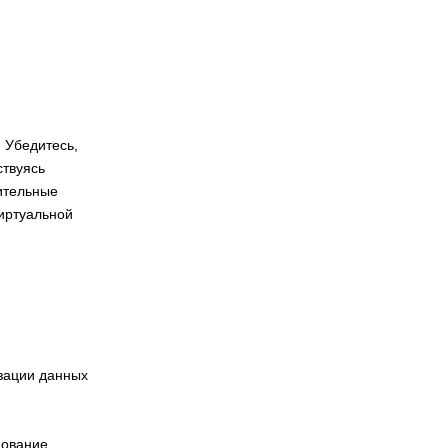
 Убедитесь,
ствуясь
ительные
виртуальной
зации данных
нование