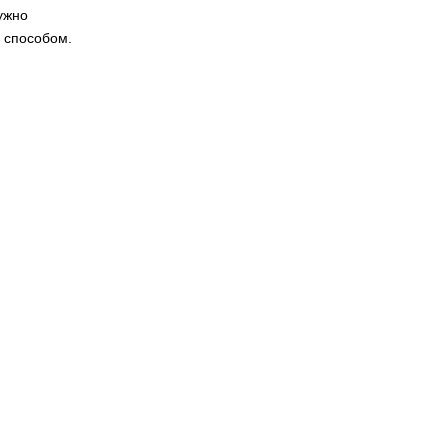
ужно
м способом.