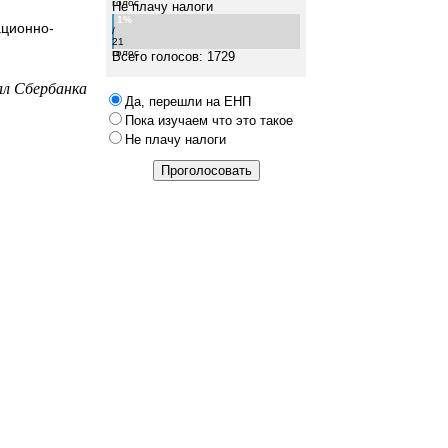
голос
Не плачу налоги
1%
ационно-
/
21
голос
Всего голосов: 1729
ал Сбербанка
Да, перешли на ЕНП
Пока изучаем что это такое
Не плачу налоги