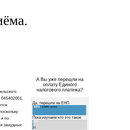
иёма.
А Вы уже перешли на
оплату Единого
налогового платежа?
ельского
 045402001,
Да, перешли на ЕНП
ется
98%
/ 1688 голос
поскольку
Пока изучаем что это такое
 и по
1%
ия занудных
/
20