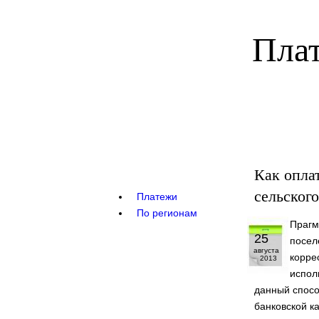
Плат
Как опла
сельског
Платежи
По регионам
Прагм
25
посел
августа
корре
2013
испол
данный спосо
банковской к