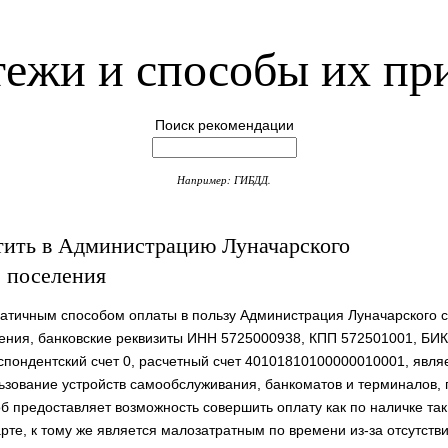
ежи и способы их пр
Поиск рекомендации
Например: ГИБДД.
тить в Администрацию Луначарского
о поселения
атичным способом оплаты в пользу Администрация Луначарского с
ения, банковские реквизиты ИНН 5725000938, КПП 572501001, БИК
спондентский счет 0, расчетный счет 40101810100000010001, явля
ьзование устройств самообслуживания, банкоматов и терминалов, 
б предоставляет возможность совершить оплату как по наличке так
арте, к тому же является малозатратным по времени из-за отсутств