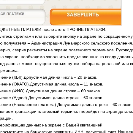
ЮДЖЕТНЫЕ ПЛАТЕЖИ после этого ПРОЧИЕ ПЛАТЕЖИ.
уйтесь стрелками или выберите кнопку на экране по сокращенному
 получателя – Администрация Луначарского сельского поселения.
верно, сверив реквизиты на экране платежного терминала. Руковод
на экране, необходимо заполнить предъявленные ко вводу дополн
вод данных может осуществляться путем набора на реальной или 
ерминала.
чение (КБК).Допустимая длина числа – 20 знаков.
ачение (ОКАТО).Допустимая длина числа – 11 знаков.
ачение (ФИО).Допустимая длина строки – 60 знаков.
чение (Адрес).Допустимая длина строки – 60 знаков.
ачение (Назначение платежа).Допустимая длина строки – 60 знаков.
ением транзакции платежный терминал перейдет на экран детали
рации.
верификацию данных на экране с Вашей квитанцией.
посмотрите на банковские реквизиты ИНН, расчетный счет, Наиме