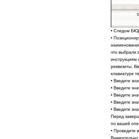
• Следом Б
• Позиционир
наименованию
что выбрали 
инструкциям 
реквизиты. В
клавиатуре т
• Введите зна
• Введите зн
• Введите зн
• Введите зна
• Введите зн
Перед заверш
по вашей опе
• Проведите 
Внимательно 