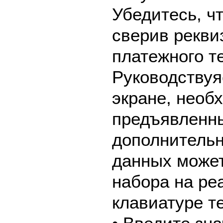
Убедитесь, ч
сверив рекви
платежного т
Руководствуя
экране, необ
предъявленны
дополнительн
данных может
набора на ре
клавиатуре т