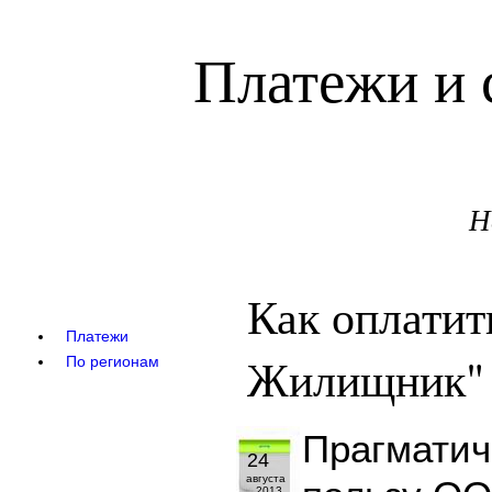
Платежи и 
Н
Как оплати
Платежи
Жилищник"
По регионам
Прагматич
24
августа
2013