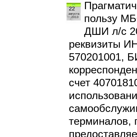
Прагматич
22
августа
пользу МБ
2013
ДШИ л/с 2
реквизиты И
570201001, Б
корреспонден
счет 4070181
использовани
самообслужив
терминалов, 
предоставляе