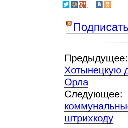
Подписать
Предыдуще
Хотынецкую д
Орла
Следующе
коммунальны
штрихкоду