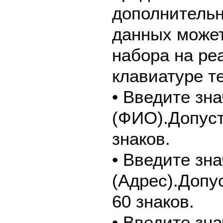
дополнительн
данных может
набора на ре
клавиатуре т
• Введите зн
(ФИО).Допуст
знаков.
• Введите зн
(Адрес).Допу
60 знаков.
• Введите зн