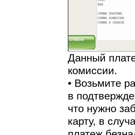
Данный плате
комиссии.
• Возьмите р
в подтвержде
что нужно за
карту, в слу
платеж безна