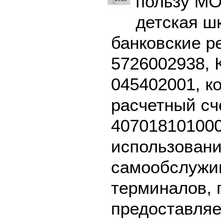
пользу М
детская ш
банковские р
5726002938, 
045402001, к
расчетный сч
407018101000
использовани
самообслужив
терминалов, 
предоставляе