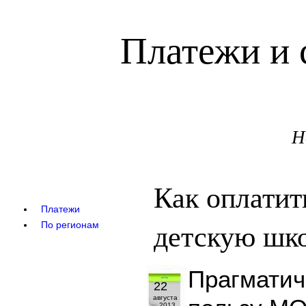
Платежи и 
Н
Как оплатит
Платежи
детскую шко
По регионам
Прагматич
22
августа
2013