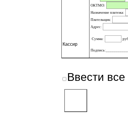
ОКТМО:
Назначение платежа:
Плательщик:
Адрес:
Сумма:
ру
Кассир
Подпись:____________
Ввести все