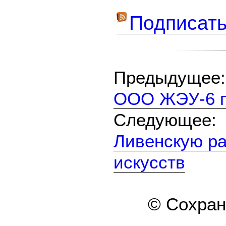
Подписать
Предыдуще
ООО ЖЭУ-6 по
Следующе
Ливенскую р
искусств
© Сохра