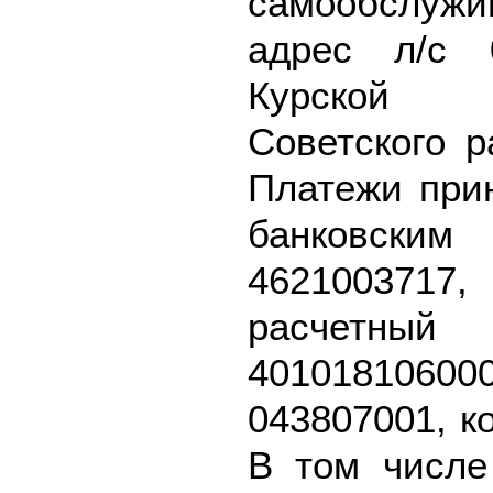
самообслу
адрес л/с 
Курской об
Советского р
Платежи при
банковск
462100371
расч
40101810
043807001, к
В том числе