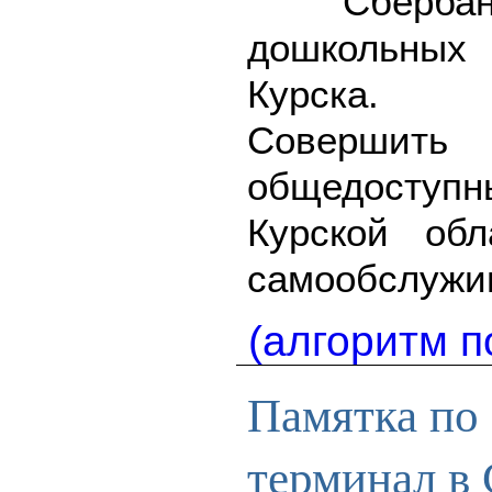
Сберба
дошкольны
Курска.
Совершить
общедоступ
Курской обл
самообслужи
(алгоритм п
Памятка по 
терминал в