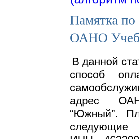
Памятка по 
ОАНО Учеб
В данной ста
способ опл
самообслу
адрес ОА
“Южный”. П
следующие 