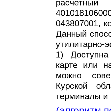
расч
40101810
043807001, к
Данный спосо
утилитарно-
1) Доступна
карте или н
можно сове
Курской об
терминалы и 
(алгоритм п