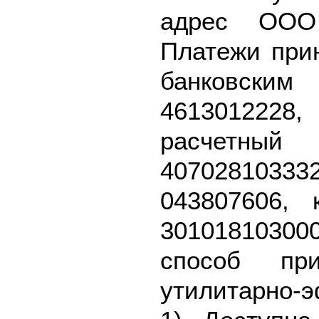
адрес ООО 
Платежи при
банковск
461301222
расч
40702810
043807606, 
301018103
способ пр
утилитарно-