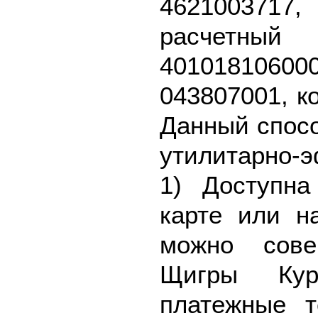
462100371
расч
40101810
043807001, к
Данный спосо
утилитарно-
1) Доступна
карте или н
можно сове
Щигры Кур
платежные 