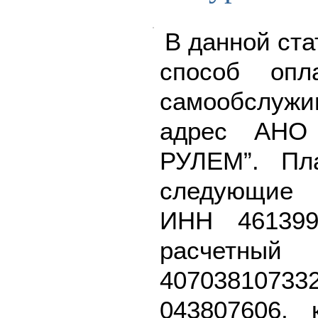
В данной ста
способ опл
самообслу
адрес АНО
РУЛЕМ”. Пл
следующие 
ИНН 461399
расч
40703810
043807606, 