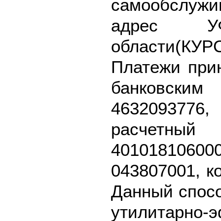
самообслу
адрес У
области(КУ
Платежи при
банковск
463209377
расч
40101810
043807001, к
Данный спосо
утилитарно-