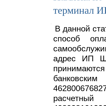
терминал И
В данной ста
способ опл
самообслу
адрес ИП Ш
принимаю
банковск
462800676
расч