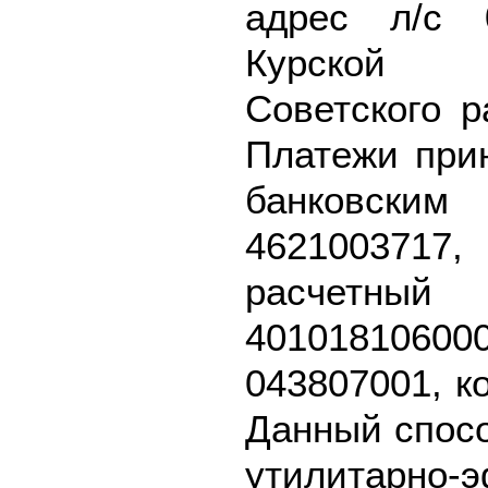
адрес л/с 
Курской об
Советского р
Платежи при
банковск
462100371
расч
40101810
043807001, к
Данный спосо
утилитарно-