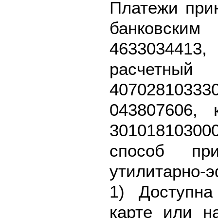
Платежи при
банковск
463303441
расч
40702810
043807606, 
301018103
способ пр
утилитарно-
1) Доступна
карте или н