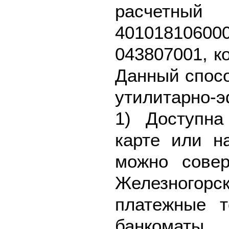
расч
40101810
043807001, к
Данный спосо
утилитарно-
1) Доступна
карте или н
можно совер
Железногорск
платежные 
банкоматы.