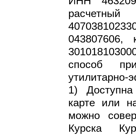
ИНН 463209
расч
40703810
043807606, 
301018103
способ пр
утилитарно-
1) Доступна
карте или н
можно совер
Курска Ку