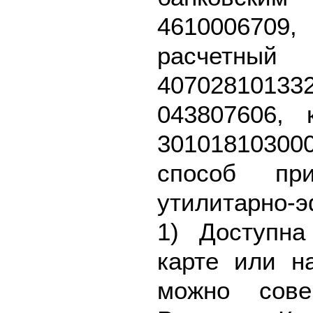
461000670
расч
40702810
043807606, 
301018103
способ пр
утилитарно-
1) Доступна
карте или н
можно сове