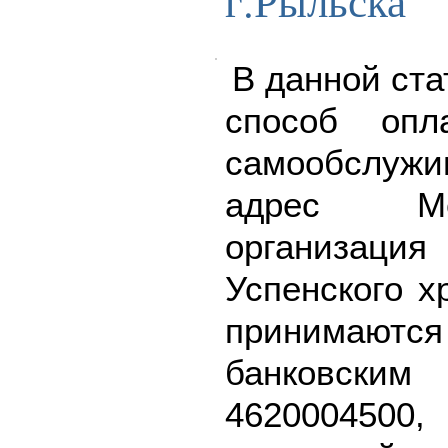
г.Рыльска
В данной ста
способ опл
самообслу
адрес Ме
организаци
Успенского х
принимаю
банковск
462000450