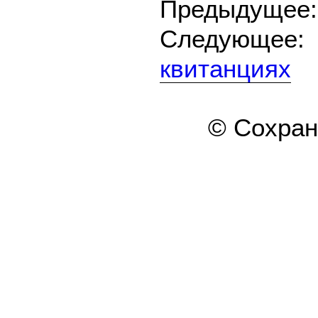
Предыдуще
Следующе
квитанциях
© Сохра