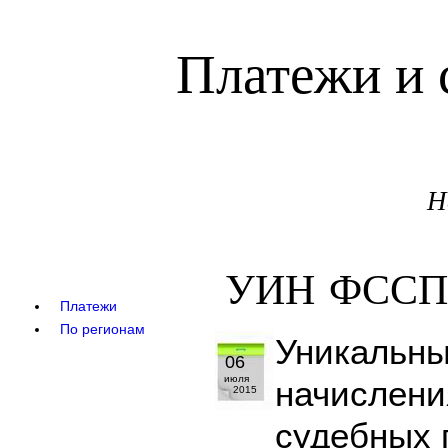
Платежи и 
Н
УИН ФССП
Платежи
По регионам
Уникальны
06
июля
начислени
2015
судебных 