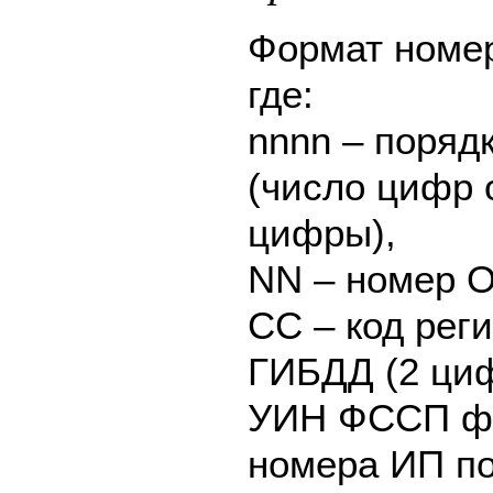
Формат номер
где:
nnnn – поряд
(число цифр о
цифры),
NN – номер О
CC – код рег
ГИБДД (2 ци
УИН ФССП фо
номера ИП по