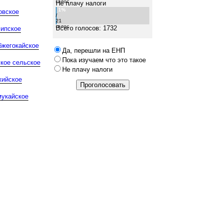
голос
Не плачу налоги
1%
овское
/
21
голос
Всего голосов: 1732
сипское
бжегокайское
Да, перешли на ЕНП
Пока изучаем что это такое
ское сельское
Не плачу налоги
жийское
мукайское