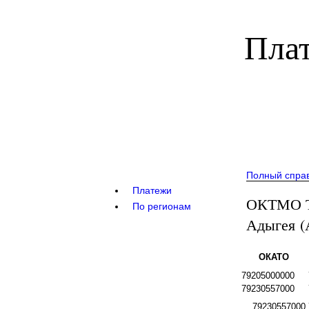
Плат
Полный спра
Платежи
ОКТМО Та
По регионам
Адыгея (
ОКАТО
79205000000
79230557000
79230557000