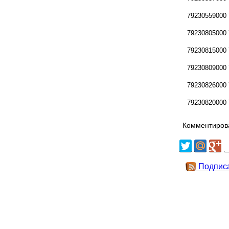
79230559000
79230805000
79230815000
79230809000
79230826000
79230820000
Комментирова
Подпис