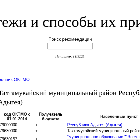
ежи и способы их пр
Поиск рекомендации
Например: ГИБДД.
вочник ОКТМО
хтамукайский муниципальный район Респуб
Адыгея)
код ОКТМО с
Получатель
Населенный пункт
01.01.2014
бюджета
79000000
+
Республика Адыгея (Адыгея)
79630000
+
Тахтамукайский муниципальный райо
"муниципальное образование ""Энемс
79630157
+