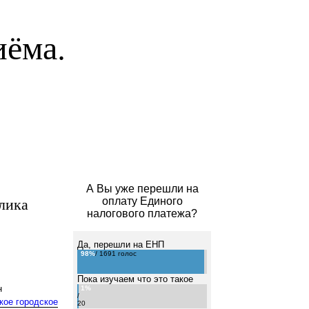
иёма.
А Вы уже перешли на
лика
оплату Единого
налогового платежа?
Да, перешли на ЕНП
98%
/ 1691 голос
Пока изучаем что это такое
н
1%
/
кое городское
20