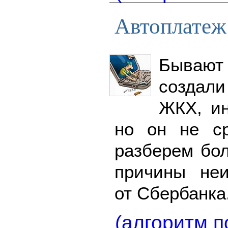
Автоплатеж
Бываю
создали
ЖКХ, ин
но он не ср
разберем бо
причины неи
от Сбербанка
(алгоритм п