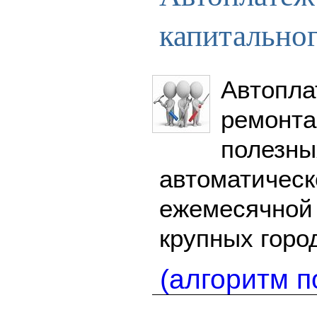
капитально
Автопла
ремон
полезн
автоматичес
ежемесячно
крупных горо
(алгоритм п