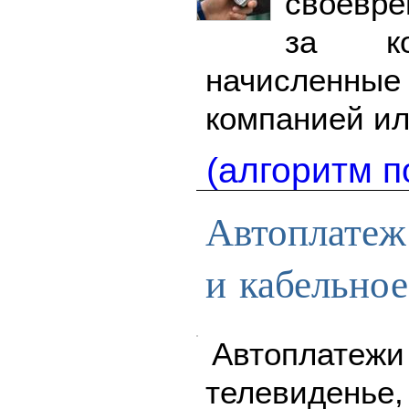
своевре
за ко
начисленны
компанией и
(алгоритм п
Автоплатеж 
и кабельное
Автоплатежи
телевиде