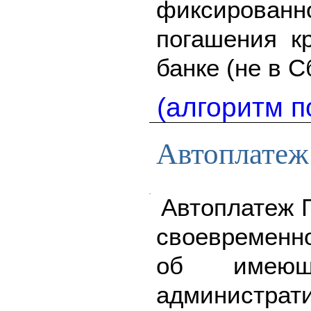
фиксирова
погашения кр
банке (не в С
(алгоритм п
Автоплате
Автоплатеж 
своевременн
об имеющ
администра