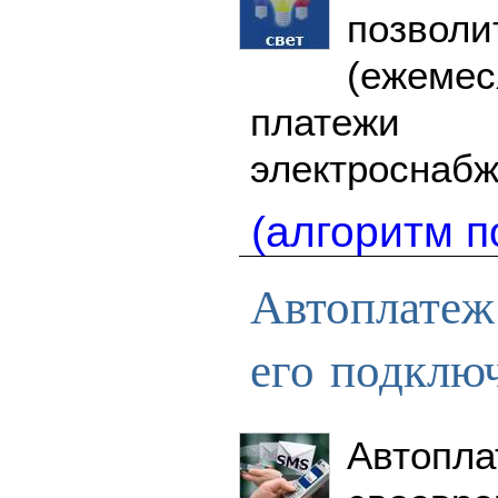
позво
(ежемес
платежи
электроснаб
(алгоритм п
Автоплатеж
его подклю
Автопл