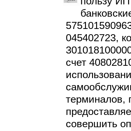
пользу ИП
банковски
575101590963
045402723, к
301018100000
счет 4080281
использовани
самообслужив
терминалов, 
предоставляе
совершить оп