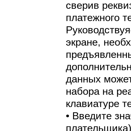
сверив рекви
платежного т
Руководствуя
экране, необ
предъявленны
дополнительн
данных может
набора на ре
клавиатуре т
• Введите зн
плательщика