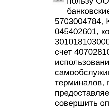
пользу ОО
банковски
5703004784, 
045402601, к
301018103000
счет 4070281
использовани
самообслужив
терминалов, 
предоставляе
совершить оп