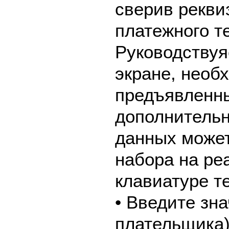
сверив рекви
платежного т
Руководствуя
экране, необ
предъявленны
дополнительн
данных может
набора на ре
клавиатуре т
• Введите зн
плательщика