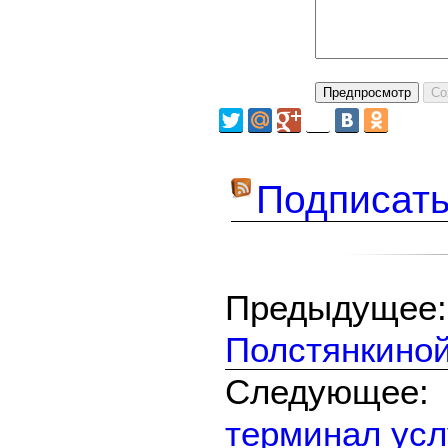
Подписать
Предыдуще
Полстянкиной
Следующе
терминал ус