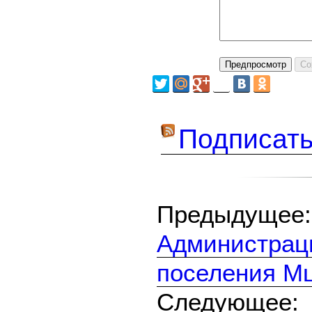
Подписать
Предыдуще
Администраци
поселения М
Следующе