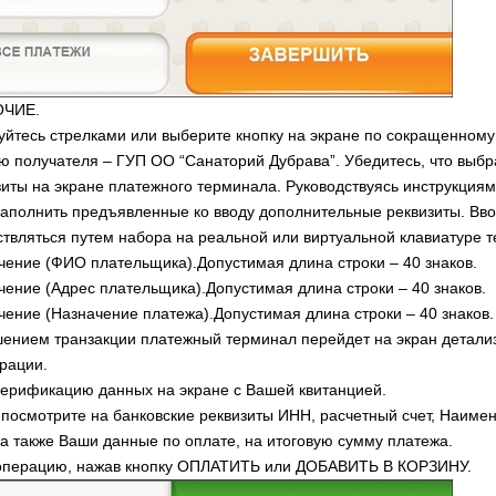
ОЧИЕ.
уйтесь стрелками или выберите кнопку на экране по сокращенному
 получателя – ГУП ОО “Санаторий Дубрава”. Убедитесь, что выбр
зиты на экране платежного терминала. Руководствуясь инструкциям
аполнить предъявленные ко вводу дополнительные реквизиты. Вв
твляться путем набора на реальной или виртуальной клавиатуре 
ачение (ФИО плательщика).Допустимая длина строки – 40 знаков.
ачение (Адрес плательщика).Допустимая длина строки – 40 знаков.
ачение (Назначение платежа).Допустимая длина строки – 40 знаков.
ением транзакции платежный терминал перейдет на экран детали
рации.
верификацию данных на экране с Вашей квитанцией.
посмотрите на банковские реквизиты ИНН, расчетный счет, Наиме
 а также Ваши данные по оплате, на итоговую сумму платежа.
 операцию, нажав кнопку ОПЛАТИТЬ или ДОБАВИТЬ В КОРЗИНУ.