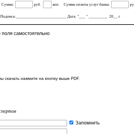
Сумма:
руб.
коп.
Сумма оплаты услуг банка:
ру
Подпись:________________________ Дата: "___ " _________ 20__ г.
е поля самостоятельно
обы скачать нажмите на кнопку выше PDF.
спертов
Запомнить