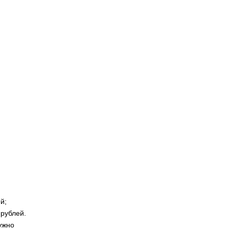
й;
рублей.
ужно