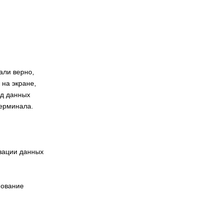
али верно,
 на экране,
од данных
терминала.
зации данных
нование