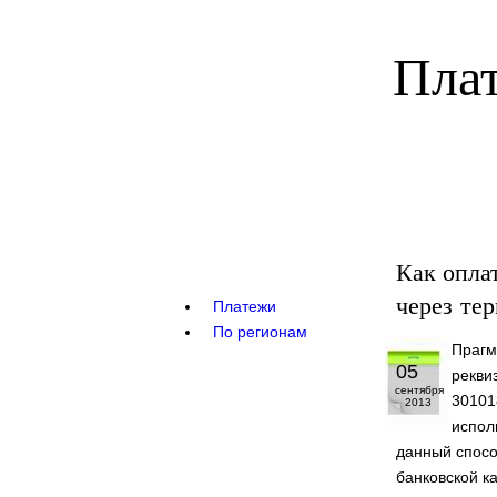
Плат
Как опла
через те
Платежи
По регионам
Прагм
05
рекви
сентября
30101
2013
испол
данный спосо
банковской к