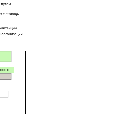
 путем.
о с помощь
 квитанции
ы организации