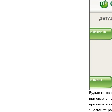
Будьте готов
при оплате п
при оплате н
• Возьмите р