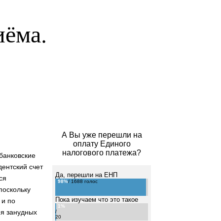
иёма.
А Вы уже перешли на
оплату Единого
налогового платежа?
банковские
ентский счет
Да, перешли на ЕНП
ся
98%
/ 1688 голос
поскольку
Пока изучаем что это такое
 и по
1%
ия занудных
/
20