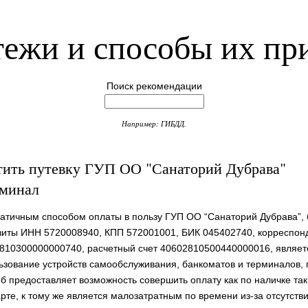
ежи и способы их пр
Поиск рекомендации
Например: ГИБДД.
тить путевку ГУП ОО "Санаторий Дубрава"
рминал
атичным способом оплаты в пользу ГУП ОО “Санаторий Дубрава”, 
зиты ИНН 5720008940, КПП 572001001, БИК 045402740, корреспонд
810300000000740, расчетный счет 40602810500440000016, являет
ьзование устройств самообслуживания, банкоматов и терминалов, 
б предоставляет возможность совершить оплату как по наличке так
арте, к тому же является малозатратным по времени из-за отсутств