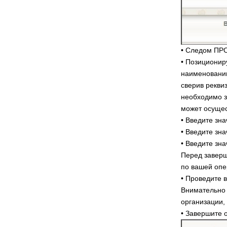
• Следом ПР
• Позиционир
наименованию
сверив рекви
необходимо з
может осущес
• Введите зн
• Введите зн
• Введите зн
Перед заверш
по вашей опе
• Проведите 
Внимательно 
организации,
• Завершите