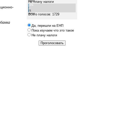
голос
Не плачу налоги
1%
ационно-
/
21
голос
Всего голосов: 1729
рбанка
Да, перешли на ЕНП
Пока изучаем что это такое
Не плачу налоги