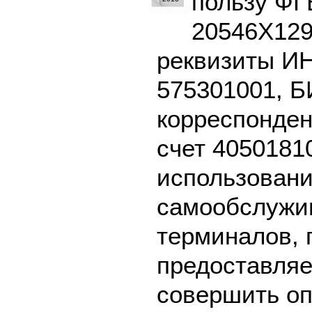
пользу ФГ
20546Х129
реквизиты И
575301001, Б
корреспонден
счет 4050181
использовани
самообслужив
терминалов, 
предоставляе
совершить оп