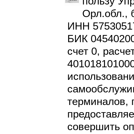
пользу Уп
Орл.обл.,
ИНН 57530517
БИК 04540200
счет 0, расче
401018101000
использовани
самообслужив
терминалов, 
предоставляе
совершить оп