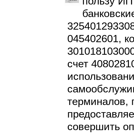
пользу ИП
банковски
325401293308
045402601, к
301018103000
счет 4080281
использовани
самообслужив
терминалов, 
предоставляе
совершить оп