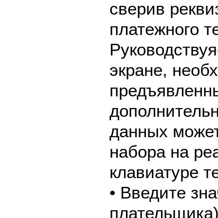
сверив рекви
платежного т
Руководствуя
экране, необ
предъявленны
дополнительн
данных может
набора на ре
клавиатуре т
• Введите зн
плательщика