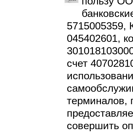
пользу ОО
банковски
5715005359, 
045402601, к
301018103000
счет 4070281
использовани
самообслужив
терминалов, 
предоставляе
совершить оп