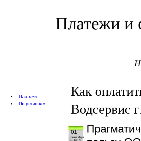
Платежи и 
Н
Как оплати
Платежи
Водсервис г
По регионам
Прагматич
01
сентября
2013