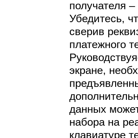
получателя –
Убедитесь, ч
сверив рекви
платежного т
Руководствуя
экране, необ
предъявленны
дополнительн
данных может
набора на ре
клавиатуре т