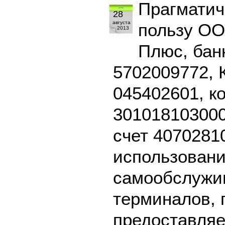
Прагматич
28
августа
пользу О
2013
Плюс, бан
5702009772, 
045402601, к
301018103000
счет 4070281
использовани
самообслужив
терминалов, 
предоставляе