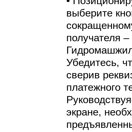
• Позиционир
выберите кно
сокращенном
получателя 
Гидромашжил
Убедитесь, ч
сверив рекви
платежного т
Руководствуя
экране, необ
предъявленны