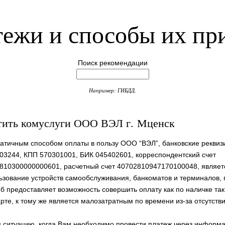
ежи и способы их пр
Поиск рекомендации
Например: ГИБДД.
тить комуслуги ООО ВЭЛ г. Мценск
атичным способом оплаты в пользу ООО “ВЭЛ”, банковские рекви
03244, КПП 570301001, БИК 045402601, корреспондентский счет
810300000000601, расчетный счет 40702810947170100048, являет
ьзование устройств самообслуживания, банкоматов и терминалов, 
б предоставляет возможность совершить оплату как по наличке так
арте, к тому же является малозатратным по времени из-за отсутств
ситуацию, когда Вам необходимо провести платеж через информ