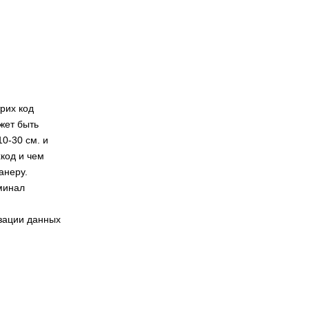
рих код
жет быть
0-30 см. и
код и чем
анеру.
минал
зации данных