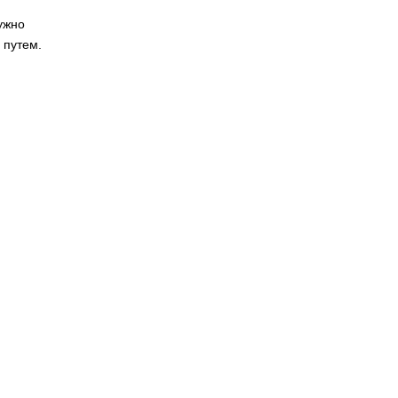
ужно
 путем.