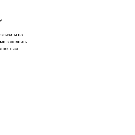
У.
еквизиты на
имо заполнить
ствляться