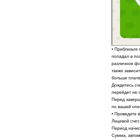
• Приблизьте
попадал в по
различное фо
также зависи
больше плате
Дождитесь сч
перейдет не 
Перед заверш
по вашей опе
• Проведите 
Лицевой счет
Период начис
Сумма, автом