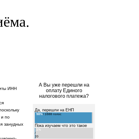
иёма.
А Вы уже перешли на
зиты ИНН
оплату Единого
налогового платежа?
ся
поскольку
Да, перешли на ЕНП
98%
/ 1688 голос
 и по
ия занудных
Пока изучаем что это такое
1%
/
20
ационно-