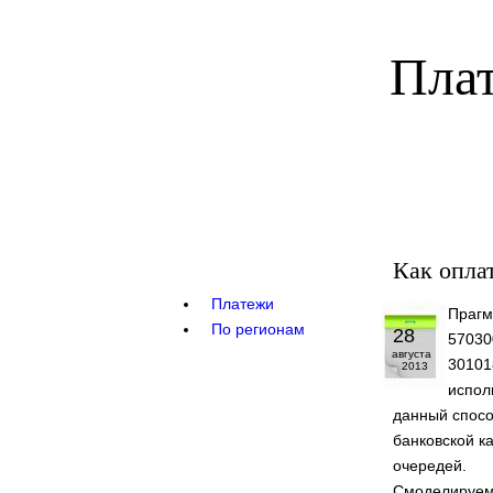
Плат
Как опла
Платежи
Прагм
По регионам
28
57030
августа
30101
2013
испол
данный спосо
банковской к
очередей.
Смоделируем 