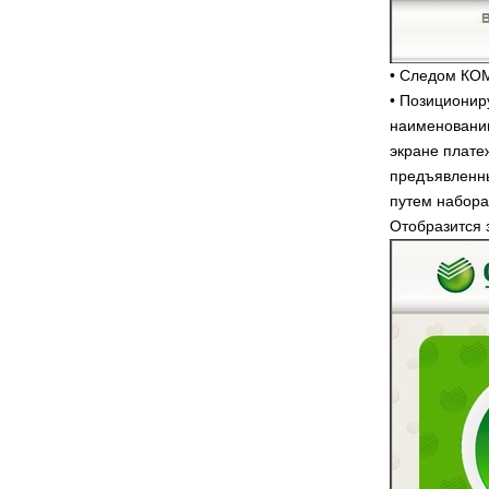
• Следом КО
• Позиционир
наименованию
экране плате
предъявленны
путем набора
Отобразится 