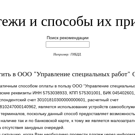
ежи и способы их пр
Поиск рекомендации
Например: ГИБДД.
тить в ООО "Управление специальных работ" 
атичным способом оплаты в пользу ООО “Управление специальных
вские реквизиты ИНН 5753038933, КПП 575301001, БИК 045402601
спондентский счет 30101810300000000601, расчетный счет
810247000140962, является использование устройств самообслуж
 терминалов, поскольку данный способ предоставляет возможност
 наличке так и по банковской карте, к тому же является малозатра
а отсутствия занудных очередей.
ситуацию, когда Вам необходимо провести платеж через информ