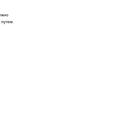
ужно
 путем.