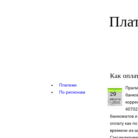
Плат
Как опла
Платежи
Прагм
По регионам
29
банко
августа
корре
2013
40702
банкоматов и
оплату как по
времени из-з
Смоделируем 