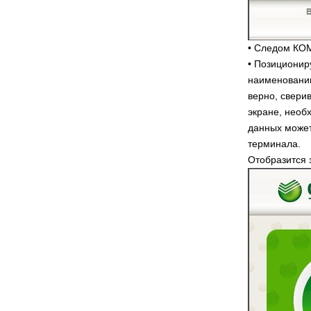
• Следом К
• Позиционир
наименованию
верно, свери
экране, необ
данных может
терминала.
Отобразится 