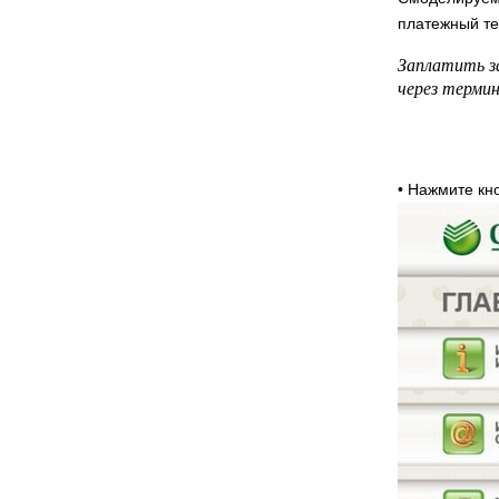
платежный те
Заплатить з
через терми
• Нажмите к