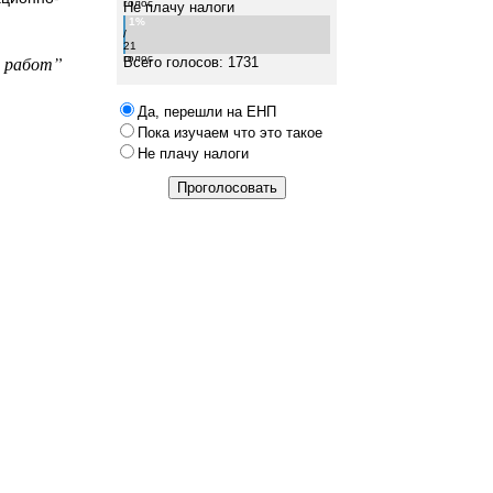
голос
Не плачу налоги
1%
/
21
х работ”
голос
Всего голосов: 1731
Да, перешли на ЕНП
Пока изучаем что это такое
Не плачу налоги