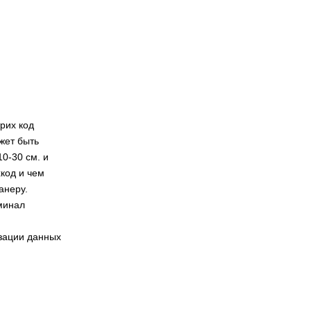
рих код
жет быть
0-30 см. и
код и чем
анеру.
минал
зации данных