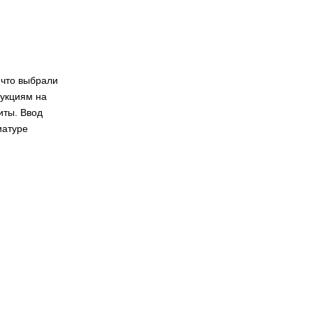
 что выбрали
рукциям на
иты. Ввод
иатуре