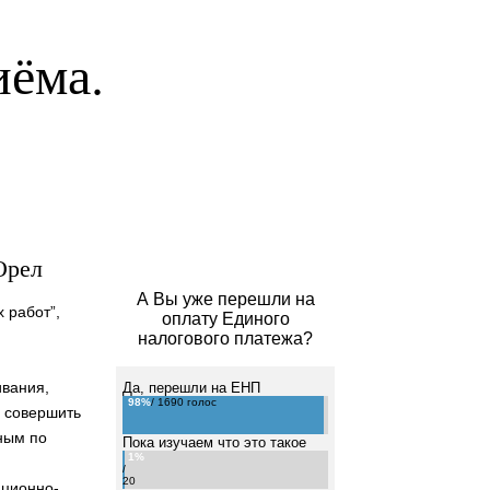
иёма.
Орел
А Вы уже перешли на
 работ”,
оплату Единого
,
налогового платежа?
ивания,
Да, перешли на ЕНП
98%
/ 1690 голос
ь совершить
тным по
Пока изучаем что это такое
1%
/
20
ационно-