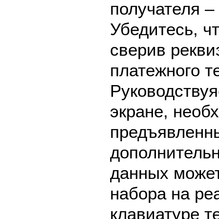
получателя –
Убедитесь, ч
сверив рекви
платежного т
Руководствуя
экране, необ
предъявленны
дополнительн
данных может
набора на ре
клавиатуре т