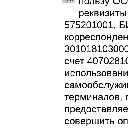
пользу ОО
реквизиты
575201001, Б
корреспонден
301018103000
счет 4070281
использовани
самообслужив
терминалов, 
предоставляе
совершить оп