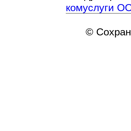
комуслуги О
© Сохра