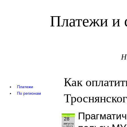
Платежи и 
Н
Как оплати
Платежи
Троснянског
По регионам
Прагматич
28
августа
2013