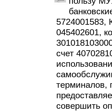
пользу МУ
банковски
5724001583, 
045402601, к
301018103000
счет 4070281
использовани
самообслужив
терминалов, 
предоставляе
совершить оп