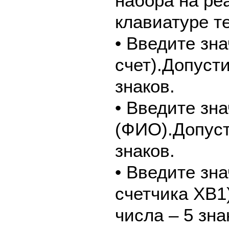
набора на ре
клавиатуре т
• Введите зн
счет).Допуст
знаков.
• Введите зн
(ФИО).Допуст
знаков.
• Введите зн
счетчика ХВ1
числа – 5 зна