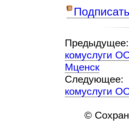
Подписать
Предыдуще
комуслуги ОО
Мценск
Следующе
комуслуги О
© Сохра