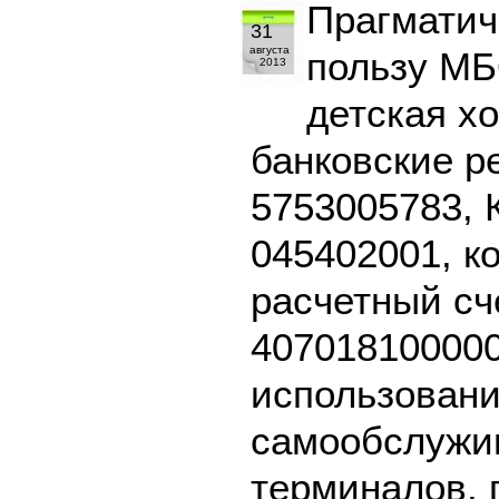
Прагматич
31
августа
пользу М
2013
детская х
банковские р
5753005783, 
045402001, к
расчетный сч
407018100000
использовани
самообслужив
терминалов, 