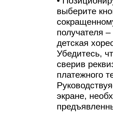
• Позиционир
выберите кно
сокращенном
получателя 
детская хоре
Убедитесь, ч
сверив рекви
платежного т
Руководствуя
экране, необ
предъявленны