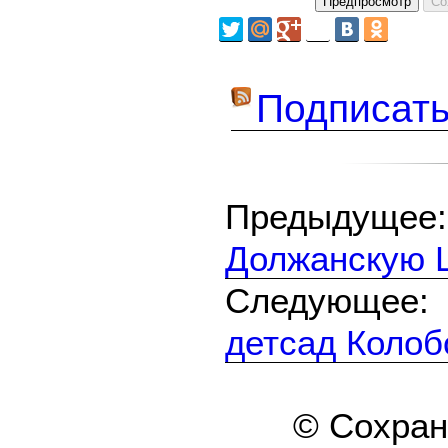
Подписать
Предыдуще
Должанскую 
Следующе
детсад Колоб
© Сохра