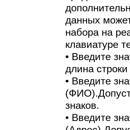
дополнительн
данных может
набора на ре
клавиатуре т
• Введите зн
длина строки 
• Введите зн
(ФИО).Допуст
знаков.
• Введите зн
(Адрес).Допу