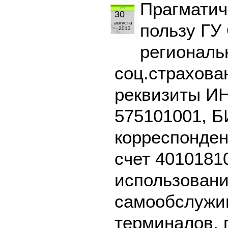
Прагматич
30
августа
пользу ГУ
2013
региональ
соц.страхова
реквизиты И
575101001, Б
корреспонден
счет 4010181
использовани
самообслужив
терминалов, 