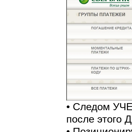
• Следом У
после этого
• Позиционир