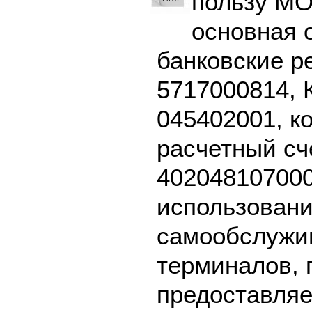
пользу М
основная 
банковские р
5717000814, 
045402001, к
расчетный сч
402048107000
использовани
самообслужив
терминалов, 
предоставляе