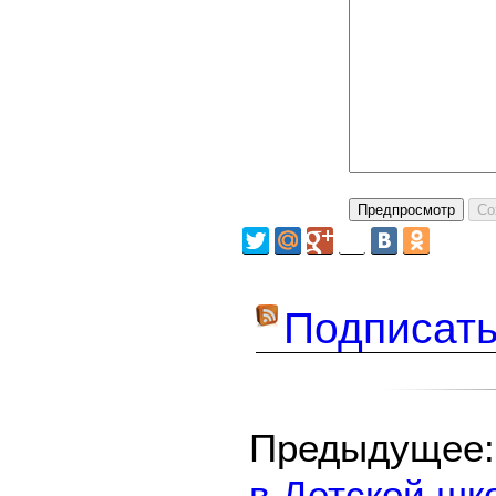
Подписать
Предыдуще
в Детской шк