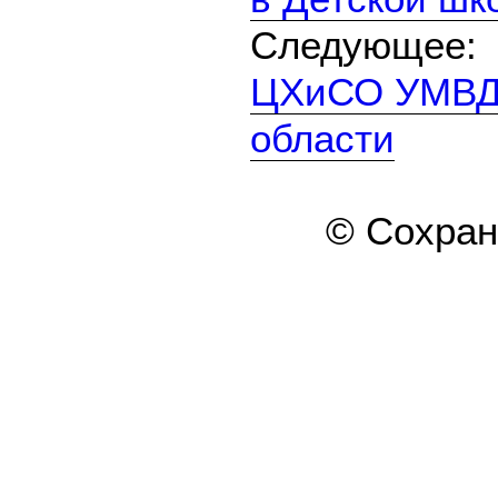
Следующе
ЦХиСО УМВД 
области
© Сохра