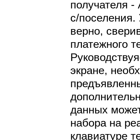
получателя -
с/поселения.
верно, свери
платежного т
Руководствуя
экране, необ
предъявленны
дополнительн
данных может
набора на ре
клавиатуре т