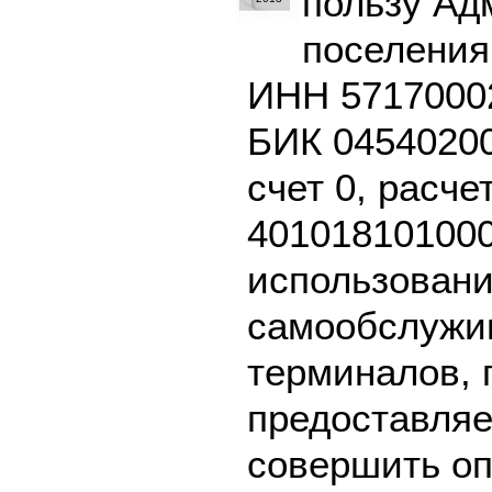
пользу Ад
поселения
ИНН 57170002
БИК 04540200
счет 0, расче
401018101000
использовани
самообслужив
терминалов, 
предоставляе
совершить оп