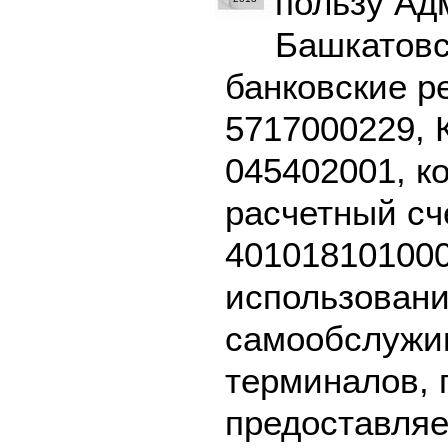
пользу Ад
Башкатовск
банковские р
5717000229, 
045402001, к
расчетный сч
401018101000
использовани
самообслужив
терминалов, 
предоставляе