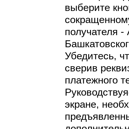
выберите кно
сокращенном
получателя -
Башкатовског
Убедитесь, ч
сверив рекви
платежного т
Руководствуя
экране, необ
предъявленны
дополнительн