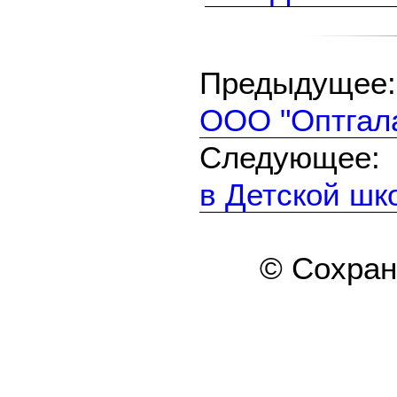
Предыдуще
ООО "Оптгала
Следующе
в Детской шк
© Сохра