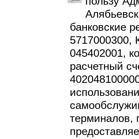
пользу Ад
Алябьевско
банковские р
5717000300, 
045402001, к
расчетный сч
402048100000
использовани
самообслужив
терминалов, 
предоставляе