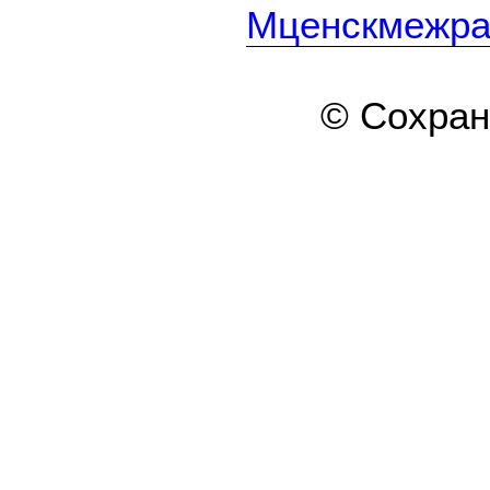
Мценскмежра
© Сохра