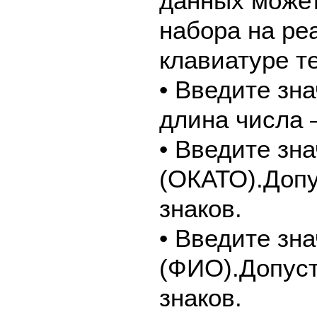
данных может
набора на ре
клавиатуре т
• Введите зн
длина числа –
• Введите зн
(ОКАТО).Допу
знаков.
• Введите зн
(ФИО).Допуст
знаков.