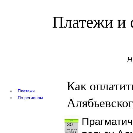
Платежи и 
Н
Как оплати
Платежи
Алябьевског
По регионам
Прагматич
30
августа
2013