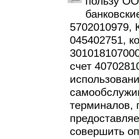
пользу ОО
банковски
5702010979, 
045402751, к
301018107000
счет 4070281
использовани
самообслужив
терминалов, 
предоставляе
совершить оп