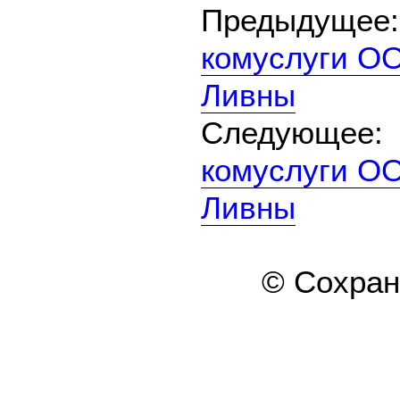
Предыдуще
комуслуги ОО
Ливны
Следующе
комуслуги ОО
Ливны
© Сохра