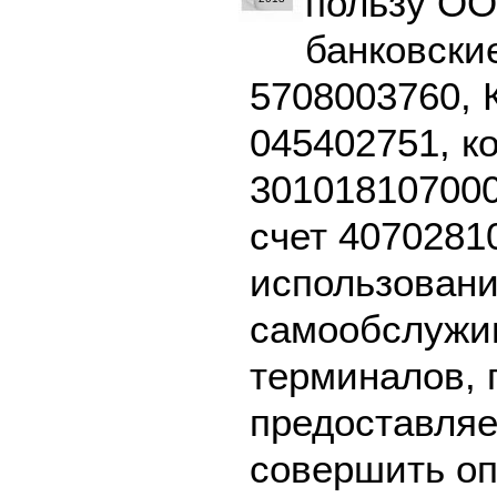
пользу ОО
банковски
5708003760, 
045402751, к
301018107000
счет 4070281
использовани
самообслужив
терминалов, 
предоставляе
совершить оп