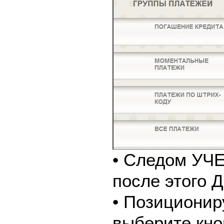
• Следом У
после этого
• Позиционир
выберите кно