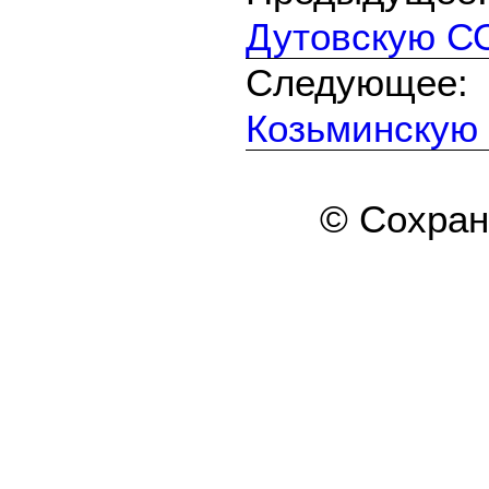
Дутовскую С
Следующе
Козьминскую
© Сохра