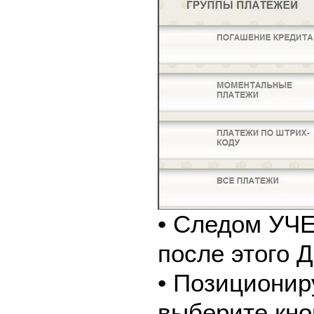
• Следом У
после этого
• Позиционир
выберите кно