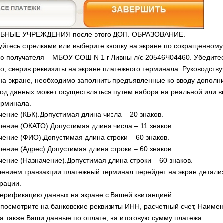
ЕБНЫЕ УЧРЕЖДЕНИЯ после этого ДОП. ОБРАЗОВАНИЕ.
уйтесь стрелками или выберите кнопку на экране по сокращенному
 получателя – МБОУ СОШ N 1 г Ливны л/с 20546Ч04460. Убедитес
о, сверив реквизиты на экране платежного терминала. Руководству
на экране, необходимо заполнить предъявленные ко вводу дополн
вод данных может осуществляться путем набора на реальной или 
ерминала.
чение (КБК).Допустимая длина числа – 20 знаков.
ачение (ОКАТО).Допустимая длина числа – 11 знаков.
ачение (ФИО).Допустимая длина строки – 60 знаков.
чение (Адрес).Допустимая длина строки – 60 знаков.
ачение (Назначение).Допустимая длина строки – 60 знаков.
ением транзакции платежный терминал перейдет на экран детали
рации.
верификацию данных на экране с Вашей квитанцией.
посмотрите на банковские реквизиты ИНН, расчетный счет, Наиме
 а также Ваши данные по оплате, на итоговую сумму платежа.