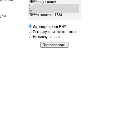
голос
Не плачу налоги
1%
/
21
ерез
голос
Всего голосов: 1734
Да, перешли на ЕНП
Пока изучаем что это такое
Не плачу налоги