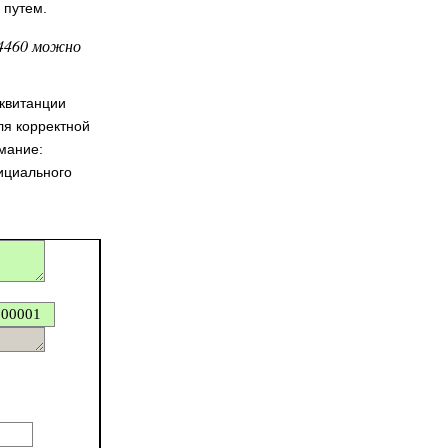
 путем.
04460 можно
 квитанции
ля корректной
мание:
фициального