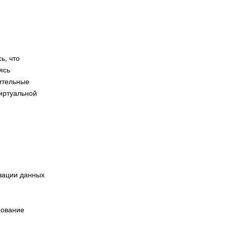
ь, что
ясь
ительные
виртуальной
зации данных
нование