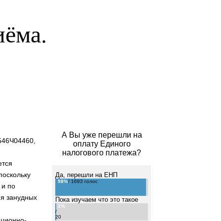
иёма.
А Вы уже перешли на
546Ч04460,
оплату Единого
,
налогового платежа?
ется
поскольку
Да, перешли на ЕНП
98%
/ 1693 голос
 и по
ия занудных
Пока изучаем что это такое
1%
/
20
ационно-