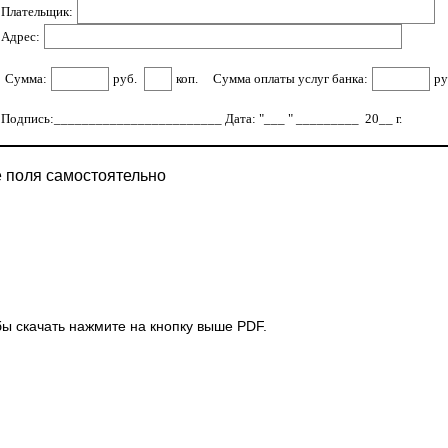
Плательщик:
Адрес:
Сумма:
руб.
коп.
Сумма оплаты услуг банка:
ру
Подпись:________________________ Дата: "___ " _________ 20__ г.
е поля самостоятельно
обы скачать нажмите на кнопку выше PDF.