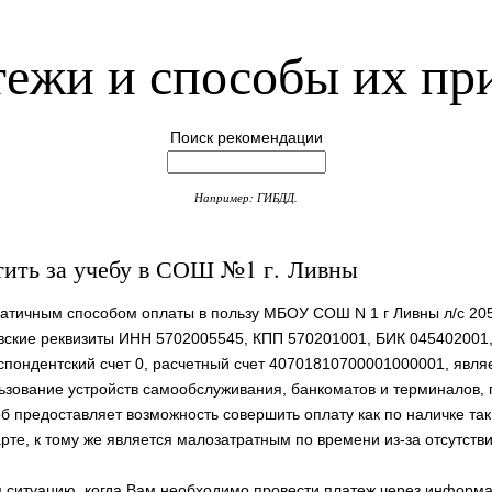
ежи и способы их пр
Поиск рекомендации
Например: ГИБДД.
тить за учебу в СОШ №1 г. Ливны
атичным способом оплаты в пользу МБОУ СОШ N 1 г Ливны л/с 20
вские реквизиты ИНН 5702005545, КПП 570201001, БИК 045402001
спондентский счет 0, расчетный счет 40701810700001000001, явля
ьзование устройств самообслуживания, банкоматов и терминалов, 
б предоставляет возможность совершить оплату как по наличке так
арте, к тому же является малозатратным по времени из-за отсутств
ситуацию, когда Вам необходимо провести платеж через информ