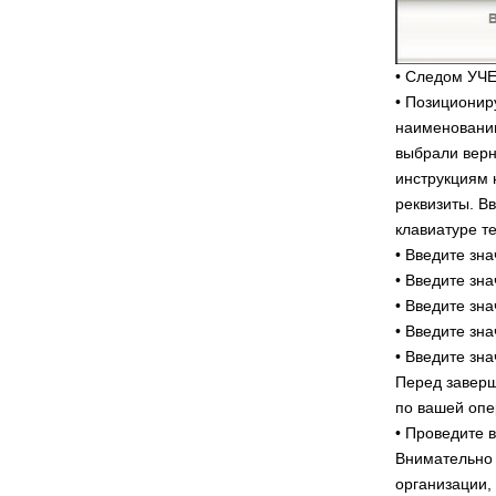
• Следом УЧ
• Позиционир
наименованию
выбрали верн
инструкциям 
реквизиты. В
клавиатуре т
• Введите зна
• Введите зн
• Введите зн
• Введите зна
• Введите зн
Перед заверш
по вашей опе
• Проведите 
Внимательно 
организации,