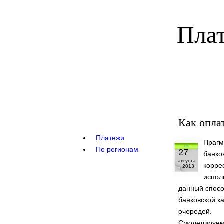
Плат
Как опла
Платежи
Прагм
По регионам
27
банко
августа
корре
2013
испол
данный спосо
банковской к
очередей.
Смоделируем 