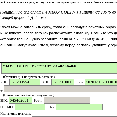
ою банковскую карту, в случае если проводили платеж безналичным
 квитанцию для оплаты в МБОУ СОШ N 1 г Ливны л/с 20546Ч
едующей формы ПД-4 налог.
поля можно заполнить сразу, тогда они попадут в печатный образ
и же вписать после того как распечатайте платежку. Помните что д
жет обязательно нужно заполнить поля КБК и ОКТМО(ОКАТО). Вни
ганизации могут измениться, поэтому перед оплатой уточните у о
(Организация-получатель платежа)
ИНН:
КПП:
P/сч:
в:
(Наименование банка получателя.)
БИК:
К/сч.:
ОКТМО:
КБК:
Назначение платежа: