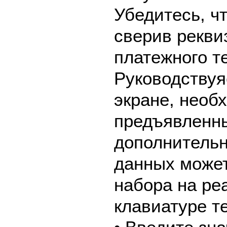
Убедитесь, ч
сверив рекви
платежного т
Руководствуя
экране, необ
предъявленны
дополнительн
данных может
набора на ре
клавиатуре т