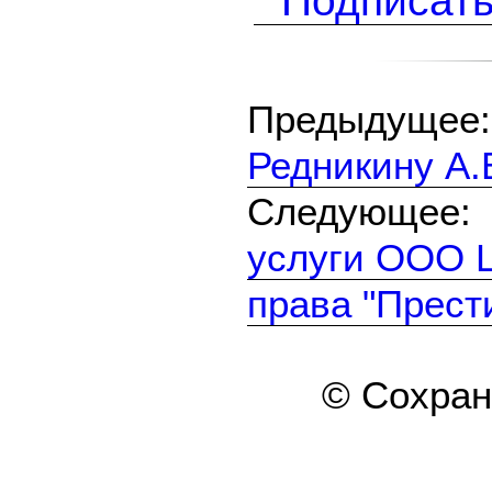
Подписать
Предыдуще
Редникину А.В
Следующе
услуги ООО 
права "Прести
© Сохра