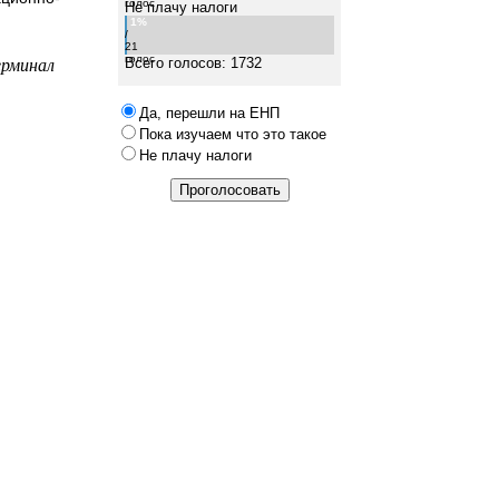
голос
Не плачу налоги
1%
/
21
ерминал
голос
Всего голосов: 1732
Да, перешли на ЕНП
Пока изучаем что это такое
Не плачу налоги