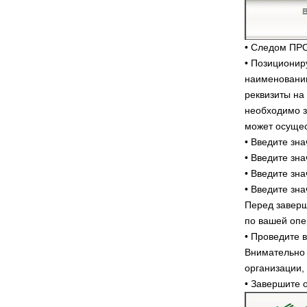
• Следом ПР
• Позиционир
наименованию
реквизиты на
необходимо з
может осущес
• Введите зна
• Введите зн
• Введите зн
• Введите зн
Перед заверш
по вашей опе
• Проведите 
Внимательно 
организации,
• Завершите