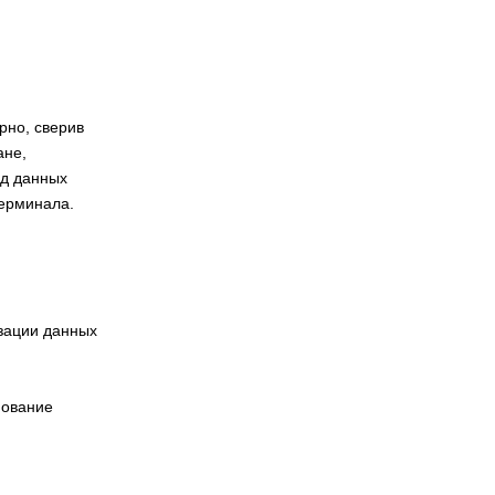
рно, сверив
ане,
од данных
терминала.
зации данных
нование