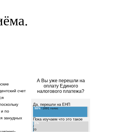
иёма.
А Вы уже перешли на
ские
оплату Единого
ентский счет
налогового платежа?
ся
поскольку
Да, перешли на ЕНП
98%
/ 1691 голос
 и по
ия занудных
Пока изучаем что это такое
1%
/
20
ационно-