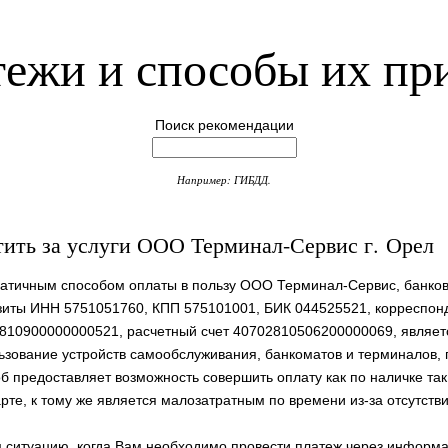
ежи и способы их пр
Поиск рекомендации
Например: ГИБДД.
тить за услуги ООО Терминал-Сервис г. Орел
атичным способом оплаты в пользу ООО Терминал-Сервис, банков
зиты ИНН 5751051760, КПП 575101001, БИК 044525521, корреспонд
810900000000521, расчетный счет 40702810506200000069, являет
ьзование устройств самообслуживания, банкоматов и терминалов, 
б предоставляет возможность совершить оплату как по наличке так
арте, к тому же является малозатратным по времени из-за отсутств
ситуацию, когда Вам необходимо провести платеж через информ