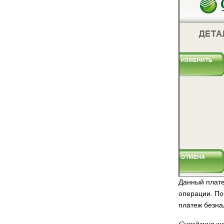
Данный плате
операции. По
платеж безна
Суждения эк