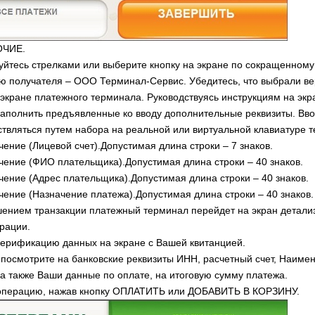
ОЧИЕ.
уйтесь стрелками или выберите кнопку на экране по сокращенному
 получателя – ООО Терминал-Сервис. Убедитесь, что выбрали ве
 экране платежного терминала. Руководствуясь инструкциям на экр
аполнить предъявленные ко вводу дополнительные реквизиты. Вв
твляться путем набора на реальной или виртуальной клавиатуре 
чение (Лицевой счет).Допустимая длина строки – 7 знаков.
ачение (ФИО плательщика).Допустимая длина строки – 40 знаков.
ачение (Адрес плательщика).Допустимая длина строки – 40 знаков.
ачение (Назначение платежа).Допустимая длина строки – 40 знаков.
ением транзакции платежный терминал перейдет на экран детали
рации.
верификацию данных на экране с Вашей квитанцией.
посмотрите на банковские реквизиты ИНН, расчетный счет, Наиме
 а также Ваши данные по оплате, на итоговую сумму платежа.
 операцию, нажав кнопку ОПЛАТИТЬ или ДОБАВИТЬ В КОРЗИНУ.