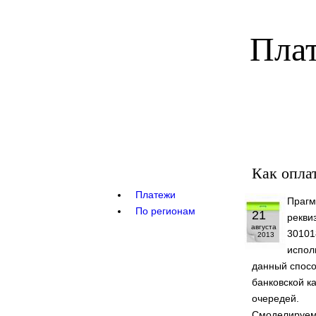
Плат
Как опла
Платежи
Прагм
По регионам
21
рекви
августа
30101
2013
испол
данный спосо
банковской к
очередей.
Смоделируем 