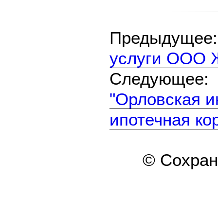
Предыдуще
услуги ООО 
Следующе
"Орловская и
ипотечная ко
© Сохра