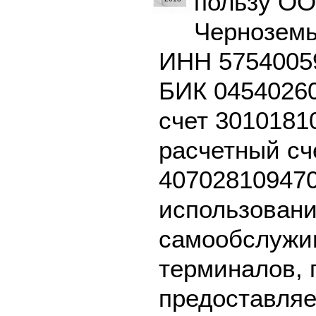
пользу ОО
Черноземь
ИНН 57540059
БИК 04540260
счет 3010181
расчетный сч
407028109470
использовани
самообслужив
терминалов, 
предоставляе