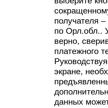
выберите кно
сокращенном
получателя –
по Орл.обл..
верно, свери
платежного т
Руководствуя
экране, необ
предъявленны
дополнительн
данных может