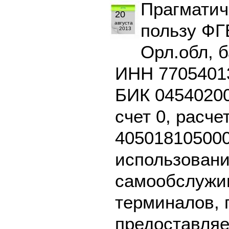
Прагматич
20
августа
пользу ФГ
2013
Орл.обл, 
ИНН 77054013
БИК 04540200
счет 0, расче
405018105000
использовани
самообслужив
терминалов, 
предоставляе