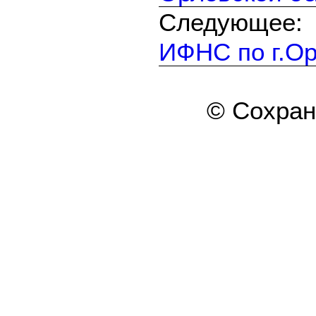
Следующе
ИФНС по г.О
© Сохра