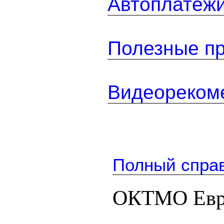
Автоплатеж
Полезные п
Видеореком
Полный спра
ОКТМО Евр