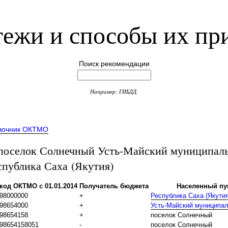
ежи и способы их пр
Поиск рекомендации
Например: ГИБДД.
вочник ОКТМО
оселок Солнечный Усть-Майский муниципал
спублика Саха (Якутия)
код ОКТМО с 01.01.2014
Получатель бюджета
Населенный пу
98000000
+
Республика Саха (Якутия
98654000
+
Усть-Майский муниципа
98654158
+
поселок Солнечный
98654158051
-
поселок Солнечный