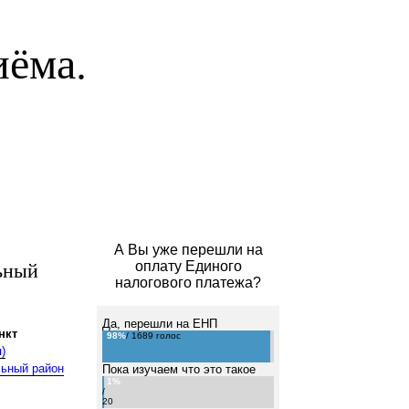
иёма.
А Вы уже перешли на
ьный
оплату Единого
налогового платежа?
Да, перешли на ЕНП
нкт
98%
/ 1689 голос
)
льный район
Пока изучаем что это такое
1%
/
20