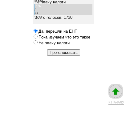
голос
Не плачу налоги
1%
/
21
голос
Всего голосов: 1730
Да, перешли на ЕНП
Пока изучаем что это такое
Не плачу налоги
К НАЧАЛУ