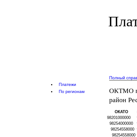
Плат
Полный спра
Платежи
ОКТМО п
По регионам
район Ре
ОКАТО
98201000000
98254000000
98254558000
98254558000