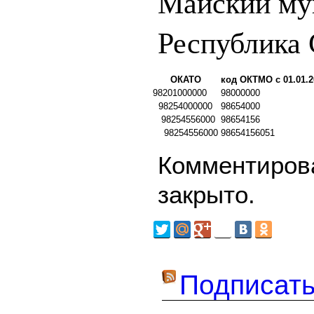
Майский му
Республика 
ОКАТО
код ОКТМО с 01.01.2
98201000000
98000000
98254000000
98654000
98254556000
98654156
98254556000
98654156051
Комментирова
закрыто.
Подписать