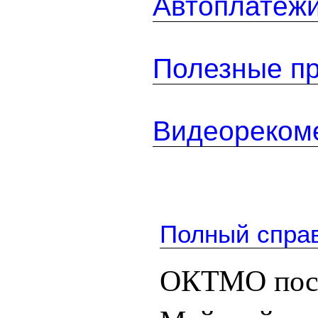
Автоплатеж
Полезные п
Видеореком
Полный спра
ОКТМО посе