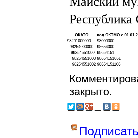
Майский му
Республика 
ОКАТО
код ОКТМО с 01.01.2
98201000000
98000000
98254000000
98654000
98254551000
98654151
98254551000
98654151051
98254551002
98654151106
Комментирова
закрыто.
Подписать