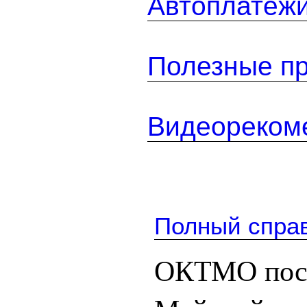
Автоплатеж
Полезные п
Видеореком
Полный спра
ОКТМО посе