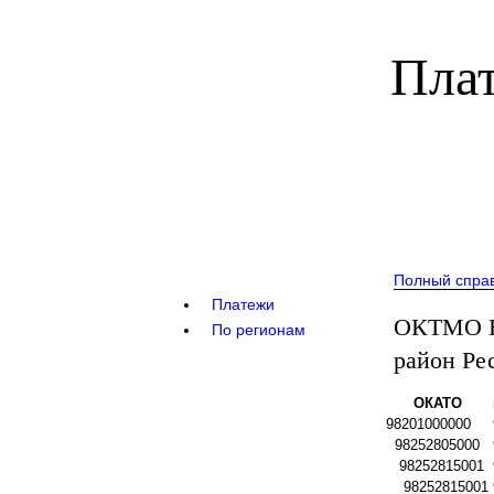
Плат
Полный спра
Платежи
ОКТМО Бо
По регионам
район Ре
ОКАТО
98201000000
98252805000
98252815001
98252815001