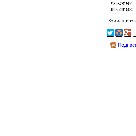
98252815002
98252815003
Комментирова
Подпис