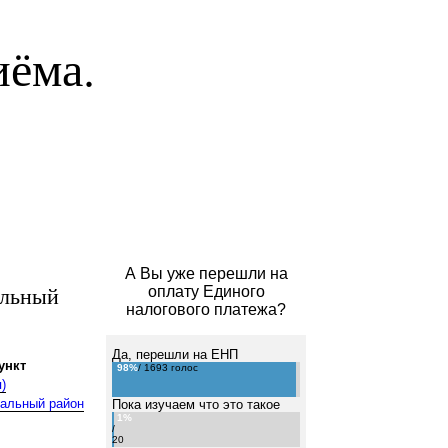
иёма.
А Вы уже перешли на
альный
оплату Единого
налогового платежа?
Да, перешли на ЕНП
ункт
98%
/ 1693 голос
)
пальный район
Пока изучаем что это такое
1%
/
20