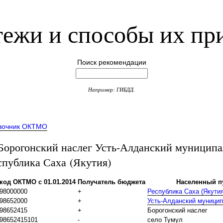
ежи и способы их пр
Поиск рекомендации
Например: ГИБДД.
вочник ОКТМО
рогонский наслег Усть-Алданский муницип
спублика Саха (Якутия)
код ОКТМО с 01.01.2014
Получатель бюджета
Населенный п
98000000
+
Республика Саха (Якутия
98652000
+
Усть-Алданский муници
98652415
+
Борогонский наслег
98652415101
-
село Тумул