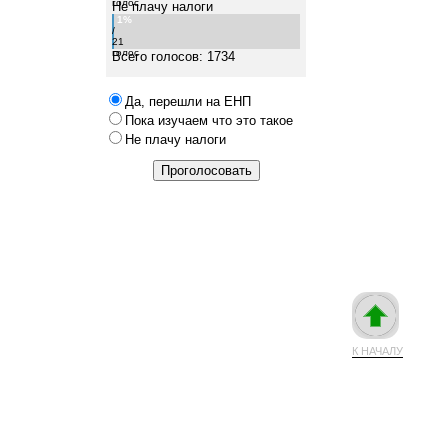
голос
Не плачу налоги
1%
/
21
голос
Всего голосов: 1734
Да, перешли на ЕНП
Пока изучаем что это такое
Не плачу налоги
К НАЧАЛУ