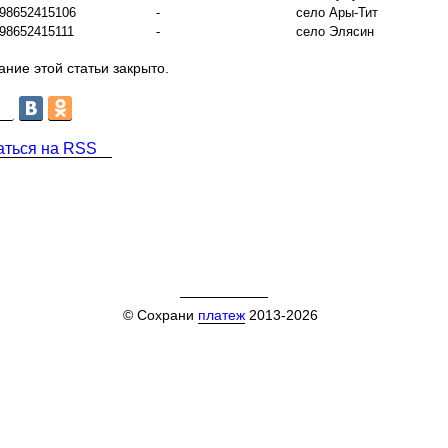
98652415106
-
село Ары-Тит
98652415111
-
село Элясин
ние этой статьи закрыто.
аться на RSS
© Сохрани
платеж
2013-2026